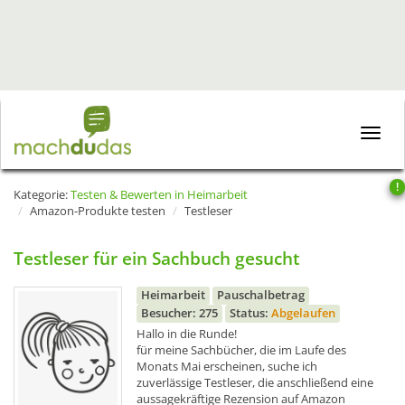
Toggle
naviga
!
Kategorie:
Testen & Bewerten in Heimarbeit
Amazon-Produkte testen
Testleser
Testleser für ein Sachbuch gesucht
Heimarbeit
Pauschalbetrag
Besucher: 275
Status:
Abgelaufen
Hallo in die Runde!
für meine Sachbücher, die im Laufe des
Monats Mai erscheinen, suche ich
zuverlässige Testleser, die anschließend eine
aussagekräftige Rezension auf Amazon