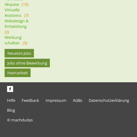
Akquise
(15)
Virtuelle
Assistenz
(7)
Webdesign &
Entwicklung
(2)
Werbung
schalten
(3)
Neueste Jobs
Jobs ohne Bewerbung
Heimarbeit
Hilfe
Feedback
Impressum
AGBs
Datenschutzerklärung
Blog
© machdudas