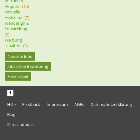
Vertrieb &
Akquise
(15)
Virtuelle
Assistenz
(7)
Webdesign &
Entwicklung
(2)
Werbung
schalten
(3)
Neueste Jobs
Jobs ohne Bewerbung
Heimarbeit
Hilfe
Feedback
Impressum
AGBs
Datenschutzerklärung
Blog
© machdudas