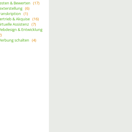
esten & Bewerten
(17)
exterstellung
(6)
ranskription
(1)
ertrieb & Akquise
(16)
irtuelle Assistenz
(7)
ebdesign & Entwicklung
2)
erbung schalten
(4)