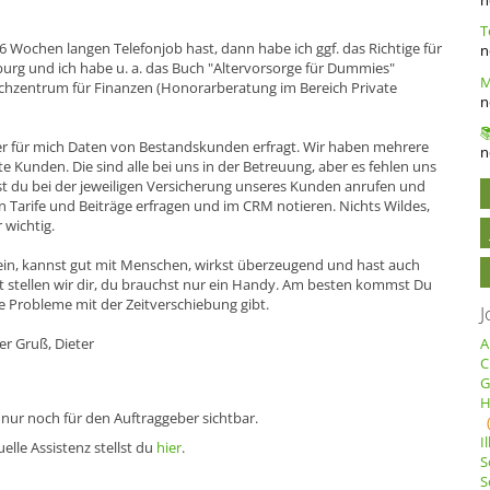
 6 Wochen langen Telefonjob hast, dann habe ich ggf. das Richtige für
n
urg und ich habe u. a. das Buch "Altervorsorge für Dummies"
chzentrum für Finanzen (Honorarberatung im Bereich Private
n
er für mich Daten von Bestandskunden erfragt. Wir haben mehrere
n
e Kunden. Die sind alle bei uns in der Betreuung, aber es fehlen uns
t du bei der jeweiligen Versicherung unseres Kunden anrufen und
 Tarife und Beiträge erfragen und im CRM notieren. Nichts Wildes,
 wichtig.
ein, kannst gut mit Menschen, wirkst überzeugend und hast auch
t stellen wir dir, du brauchst nur ein Handy. Am besten kommst Du
e Probleme mit der Zeitverschiebung gibt.
J
er Gruß, Dieter
A
C
G
H
 nur noch für den Auftraggeber sichtbar.
I
elle Assistenz stellst du
hier
.
S
S