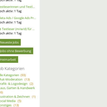
Testleserinnen und Testleser für neues Buch gesucht
och aktiv:
1
Tag
Meta Ads / Google Ads Profi (m/w/d)
och aktiv:
1
Tag
📚 Testleser (m/w/d) für Bücher gesucht – langfristige Zusammenarbeit
och aktiv:
1
Tag
Neueste Jobs
Jobs ohne Bewerbung
Heimarbeit
ob Kategorien
lle Kategorien
(93)
hat-Moderation
(13)
rafik- & Logodesign
(2)
aus, Garten & Handwerk
(6)
llustration & Zeichnen
(1)
ocial Media
(5)
onstiges
(13)