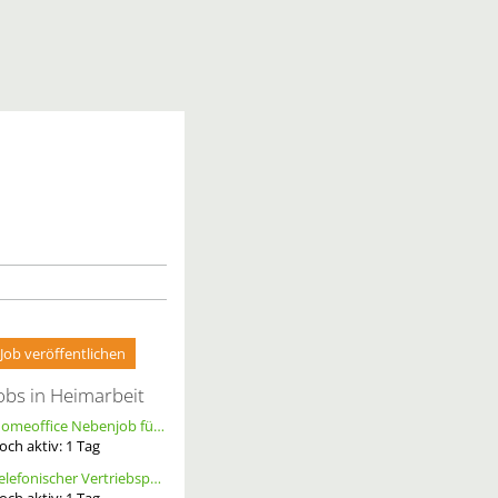
Job veröffentlichen
obs in Heimarbeit
Homeoffice Nebenjob für Datenerfassung & Terminmanagement – 100 % Remote als Freelancer m/w/d
och aktiv:
1
Tag
Telefonischer Vertriebspartner
och aktiv:
1
Tag