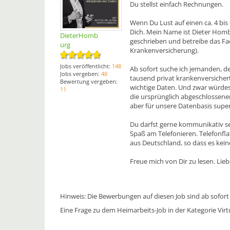
Du stellst einfach Rechnungen.
Wenn Du Lust auf einen ca. 4 bis
Dich. Mein Name ist Dieter Homb
DieterHomb
geschrieben und betreibe das Fa
urg
Krankenversicherung).
Jobs veröffentlicht:
148
Ab sofort suche ich jemanden, d
Jobs vergeben:
48
tausend privat krankenversichert
Bewertung vergeben:
wichtige Daten. Und zwar würdes
11
die ursprünglich abgeschlossenen
aber für unsere Datenbasis super
Du darfst gerne kommunikativ s
Spaß am Telefonieren. Telefonfla
aus Deutschland, so dass es kein
Freue mich von Dir zu lesen. Lieb
Hinweis: Die Bewerbungen auf diesen Job sind ab sofort
Eine Frage zu dem Heimarbeits-Job in der Kategorie Virtu