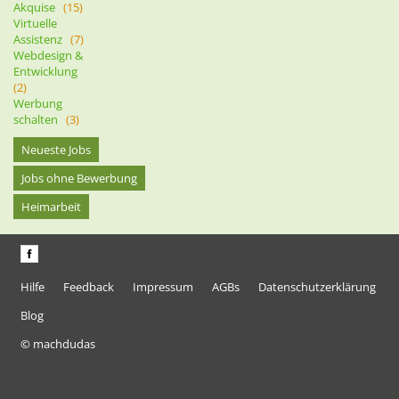
Akquise
(15)
Virtuelle
Assistenz
(7)
Webdesign &
Entwicklung
(2)
Werbung
schalten
(3)
Neueste Jobs
Jobs ohne Bewerbung
Heimarbeit
Hilfe
Feedback
Impressum
AGBs
Datenschutzerklärung
Blog
© machdudas