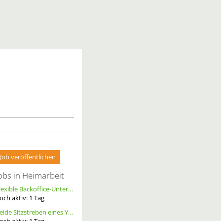
Job veröffentlichen
obs in Heimarbeit
Flexible Backoffice-Unterstützung im Homeoffice (m/w/d)
och aktiv:
1
Tag
Beide Sitzstreben eines YT Capra cf pro race ersetzen, Größe S, Carbon, Schwarz
och aktiv:
1
Tag