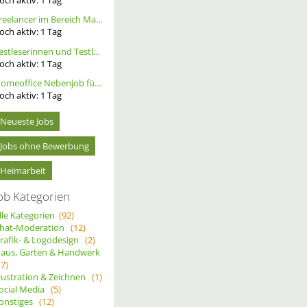
Freelancer im Bereich Marketing
och aktiv:
1
Tag
Testleserinnen und Testleser für neues Buch gesucht
och aktiv:
1
Tag
Homeoffice Nebenjob für Datenerfassung & Terminmanagement – 100 % Remote als Freelancer m/w/d
och aktiv:
1
Tag
Neueste Jobs
Jobs ohne Bewerbung
Heimarbeit
ob Kategorien
lle Kategorien
(92)
hat-Moderation
(12)
rafik- & Logodesign
(2)
aus, Garten & Handwerk
(7)
llustration & Zeichnen
(1)
ocial Media
(5)
onstiges
(12)