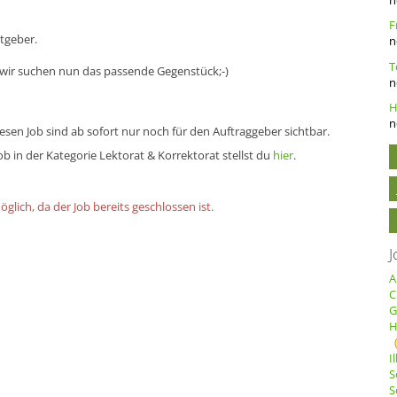
tgeber.
n
d wir suchen nun das passende Gegenstück;-)
n
n
sen Job sind ab sofort nur noch für den Auftraggeber sichtbar.
b in der Kategorie Lektorat & Korrektorat stellst du
hier
.
lich, da der Job bereits geschlossen ist.
J
A
C
G
H
I
S
S