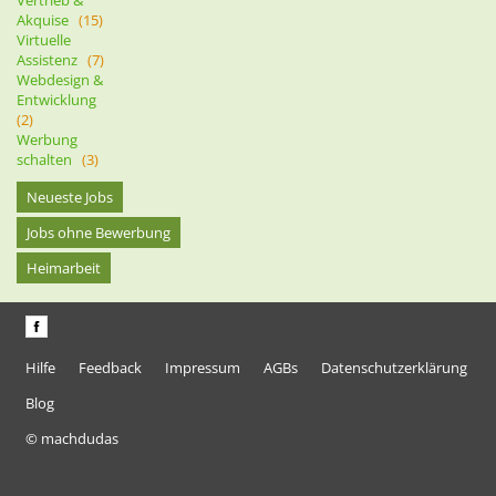
Akquise
(15)
Virtuelle
Assistenz
(7)
Webdesign &
Entwicklung
(2)
Werbung
schalten
(3)
Neueste Jobs
Jobs ohne Bewerbung
Heimarbeit
Hilfe
Feedback
Impressum
AGBs
Datenschutzerklärung
Blog
© machdudas