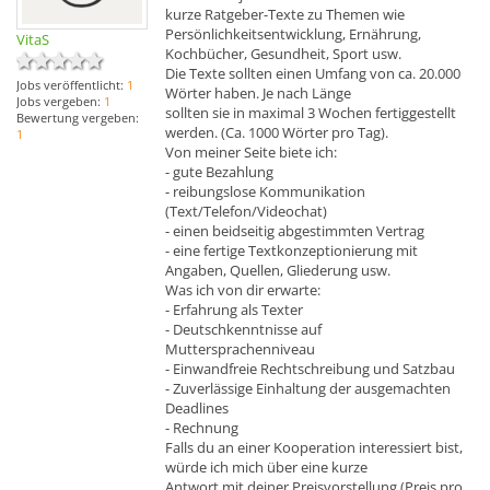
kurze Ratgeber-Texte zu Themen wie
Persönlichkeitsentwicklung, Ernährung,
VitaS
Kochbücher, Gesundheit, Sport usw.
Die Texte sollten einen Umfang von ca. 20.000
Jobs veröffentlicht:
1
Wörter haben. Je nach Länge
Jobs vergeben:
1
sollten sie in maximal 3 Wochen fertiggestellt
Bewertung vergeben:
werden. (Ca. 1000 Wörter pro Tag).
1
Von meiner Seite biete ich:
- gute Bezahlung
- reibungslose Kommunikation
(Text/Telefon/Videochat)
- einen beidseitig abgestimmten Vertrag
- eine fertige Textkonzeptionierung mit
Angaben, Quellen, Gliederung usw.
Was ich von dir erwarte:
- Erfahrung als Texter
- Deutschkenntnisse auf
Muttersprachenniveau
- Einwandfreie Rechtschreibung und Satzbau
- Zuverlässige Einhaltung der ausgemachten
Deadlines
- Rechnung
Falls du an einer Kooperation interessiert bist,
würde ich mich über eine kurze
Antwort mit deiner Preisvorstellung (Preis pro