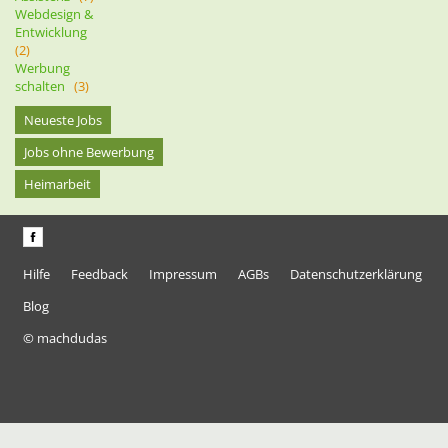
Webdesign &
Entwicklung
(2)
Werbung
schalten
(3)
Neueste Jobs
Jobs ohne Bewerbung
Heimarbeit
Hilfe
Feedback
Impressum
AGBs
Datenschutzerklärung
Blog
© machdudas