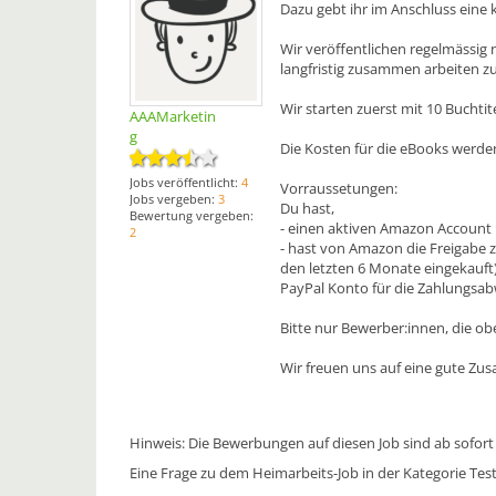
Dazu gebt ihr im Anschluss eine 
Wir veröffentlichen regelmässig 
langfristig zusammen arbeiten z
Wir starten zuerst mit 10 Bucht
AAAMarketin
g
Die Kosten für die eBooks werden
Jobs veröffentlicht:
4
Vorraussetungen:
Jobs vergeben:
3
Du hast,
Bewertung vergeben:
- einen aktiven Amazon Account
2
- hast von Amazon die Freigabe 
den letzten 6 Monate eingekauft
PayPal Konto für die Zahlungsab
Bitte nur Bewerber:innen, die o
Wir freuen uns auf eine gute Zu
Hinweis: Die Bewerbungen auf diesen Job sind ab sofort
Eine Frage zu dem Heimarbeits-Job in der Kategorie Tes