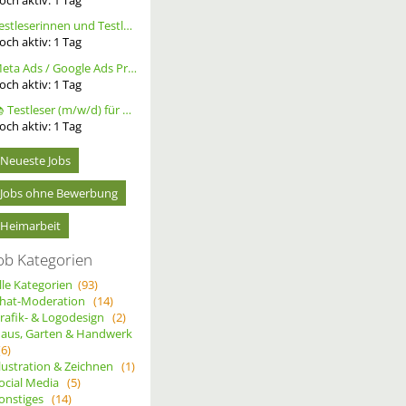
Testleserinnen und Testleser für neues Buch gesucht
och aktiv:
1
Tag
Meta Ads / Google Ads Profi (m/w/d)
och aktiv:
1
Tag
📚 Testleser (m/w/d) für Bücher gesucht – langfristige Zusammenarbeit
och aktiv:
1
Tag
Neueste Jobs
Jobs ohne Bewerbung
Heimarbeit
ob Kategorien
lle Kategorien
(93)
hat-Moderation
(14)
rafik- & Logodesign
(2)
aus, Garten & Handwerk
(6)
llustration & Zeichnen
(1)
ocial Media
(5)
onstiges
(14)