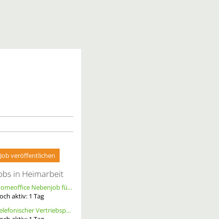
Job veröffentlichen
obs in Heimarbeit
Homeoffice Nebenjob für Datenerfassung & Terminmanagement – 100 % Remote als Freelancer m/w/d
och aktiv:
1
Tag
Telefonischer Vertriebspartner
och aktiv:
1
Tag