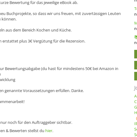
kurze Bewertung für das jeweilige eBook ab.
neu Buchprojekte, so dass wir uns freuen, mit zuvertässigen Leuten
n
u können.
n
iteln aus dem Bereich Kochen und Küche.
 erstattet plus 3€ Vergütung für die Rezension.
n
zur Bewertungsabgabe (du hast für mindestens 50€ bei Amazon in
)
wicklung
J
ben genannte Voraussetzungen erfüllen. Danke.
A
sammenarbeit!
C
G
H
 nur noch für den Auftraggeber sichtbar.
I
S
ten & Bewerten stellst du
hier
.
S