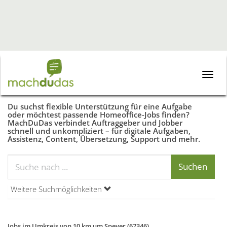
Toggle
naviga
Du suchst flexible Unterstützung für eine Aufgabe
oder möchtest passende Homeoffice-Jobs finden?
MachDuDas verbindet Auftraggeber und Jobber
schnell und unkompliziert – für digitale Aufgaben,
Assistenz, Content, Übersetzung, Support und mehr.
Weitere Suchmöglichkeiten
Jobs im Umkreis von 10 km um Speyer (67346)