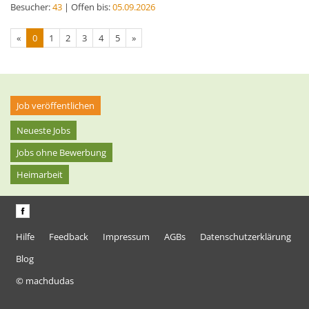
Besucher:
43
| Offen bis:
05.09.2026
«
0
1
2
3
4
5
»
Job veröffentlichen
Neueste Jobs
Jobs ohne Bewerbung
Heimarbeit
Hilfe
Feedback
Impressum
AGBs
Datenschutzerklärung
Blog
© machdudas