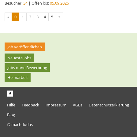
Besucher:
34
| Offen bis:
05.09.2026
«
0
1
2
3
4
5
»
Job veröffentlichen
Neueste Jobs
Jobs ohne Bewerbung
Heimarbeit
Hilfe
Feedback
Impressum
AGBs
Datenschutzerklärung
Blog
© machdudas