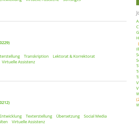
J
A
C
G
H
0229)
I
S
terstellung
Transkription
Lektorat & Korrektorat
S
Virtuelle Assistenz
T
T
T
V
V
W
(
0212)
W
Entwicklung
Texterstellung
Übersetzung
Social Media
lten
Virtuelle Assistenz