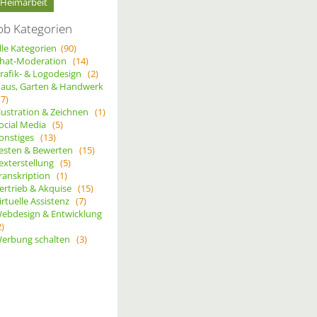
Heimarbeit
ob Kategorien
lle Kategorien
(90)
hat-Moderation
(14)
rafik- & Logodesign
(2)
aus, Garten & Handwerk
(7)
llustration & Zeichnen
(1)
ocial Media
(5)
onstiges
(13)
esten & Bewerten
(15)
exterstellung
(5)
ranskription
(1)
ertrieb & Akquise
(15)
irtuelle Assistenz
(7)
ebdesign & Entwicklung
2)
erbung schalten
(3)