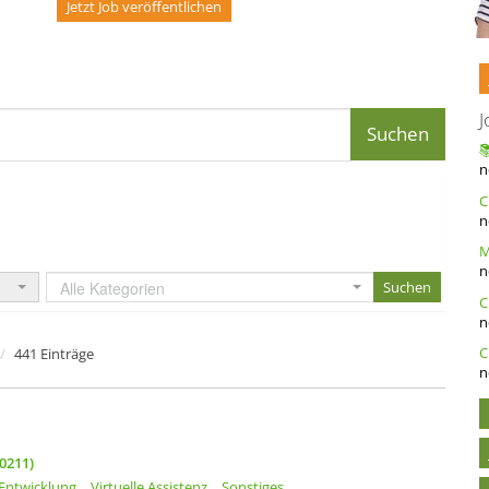
Jetzt Job veröffentlichen
J
n
n
n
Alle Kategorien
n
C
441 Einträge
n
0211)
Entwicklung
Virtuelle Assistenz
Sonstiges