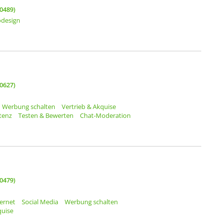
0489)
odesign
0627)
Werbung schalten
Vertrieb & Akquise
stenz
Testen & Bewerten
Chat-Moderation
0479)
ternet
Social Media
Werbung schalten
quise