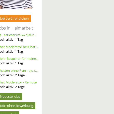
Job veröffentlichen
obs in Heimarbeit
📚 Testleser (m/w/d) für Bücher gesucht – langfristige Zusammenarbeit
och aktiv:
1
Tag
Chat Moderator bei Chatoria (m/w/d) – Remote
och aktiv:
1
Tag
Mehr Besucher für meine Homepage. Alternative Werbung.
och aktiv:
1
Tag
Chatten ohne Plan - bis zu 20 Ct. pro Out – ortsunabhängig - wöchentliche Auszahlung
och aktiv:
2
Tage
hat Moderator - Remote
och aktiv:
2
Tage
Neueste Jobs
Jobs ohne Bewerbung