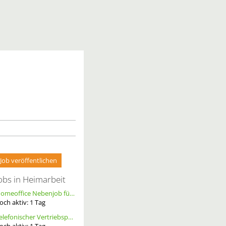
Job veröffentlichen
obs in Heimarbeit
Homeoffice Nebenjob für Datenerfassung & Terminmanagement – 100 % Remote als Freelancer m/w/d
och aktiv:
1
Tag
Telefonischer Vertriebspartner
och aktiv:
1
Tag