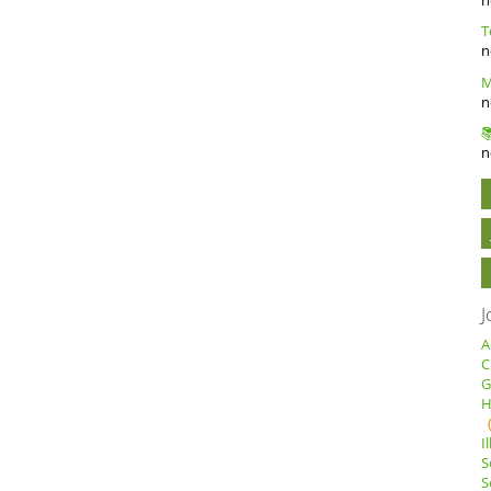
n
n
n
J
A
C
G
H
I
S
S