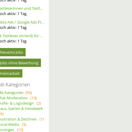
Testleserinnen und Testleser für neues Buch gesucht
och aktiv:
1
Tag
Meta Ads / Google Ads Profi (m/w/d)
och aktiv:
1
Tag
📚 Testleser (m/w/d) für Bücher gesucht – langfristige Zusammenarbeit
och aktiv:
1
Tag
Neueste Jobs
Jobs ohne Bewerbung
Heimarbeit
ob Kategorien
lle Kategorien
(93)
hat-Moderation
(13)
rafik- & Logodesign
(2)
aus, Garten & Handwerk
(6)
llustration & Zeichnen
(1)
ocial Media
(5)
onstiges
(13)