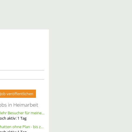
Job veröffentlichen
obs in Heimarbeit
Mehr Besucher für meine Homepage. Alternative Werbung.
och aktiv:
1
Tag
Chatten ohne Plan - bis zu 20 Ct. pro Out – ortsunabhängig - wöchentliche Auszahlung
och aktiv:
1
Tag