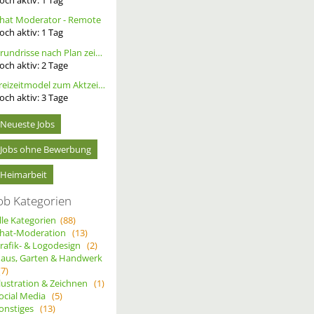
hat Moderator - Remote
och aktiv:
1
Tag
Grundrisse nach Plan zeichnen
och aktiv:
2
Tage
Freizeitmodel zum Aktzeichnen/- Fotografie gesucht, tfp
och aktiv:
3
Tage
Neueste Jobs
Jobs ohne Bewerbung
Heimarbeit
ob Kategorien
lle Kategorien
(88)
hat-Moderation
(13)
rafik- & Logodesign
(2)
aus, Garten & Handwerk
(7)
llustration & Zeichnen
(1)
ocial Media
(5)
onstiges
(13)