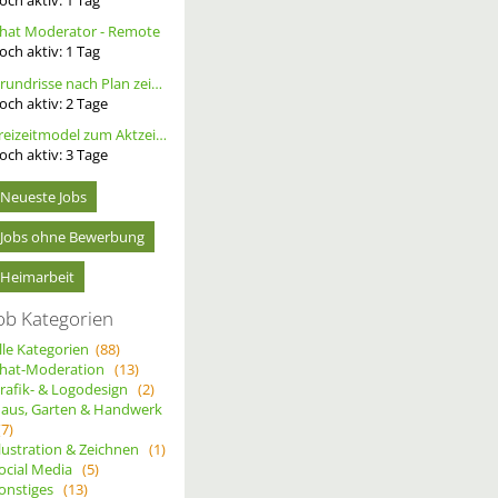
hat Moderator - Remote
och aktiv:
1
Tag
Grundrisse nach Plan zeichnen
och aktiv:
2
Tage
Freizeitmodel zum Aktzeichnen/- Fotografie gesucht, tfp
och aktiv:
3
Tage
Neueste Jobs
Jobs ohne Bewerbung
Heimarbeit
ob Kategorien
lle Kategorien
(88)
hat-Moderation
(13)
rafik- & Logodesign
(2)
aus, Garten & Handwerk
(7)
llustration & Zeichnen
(1)
ocial Media
(5)
onstiges
(13)