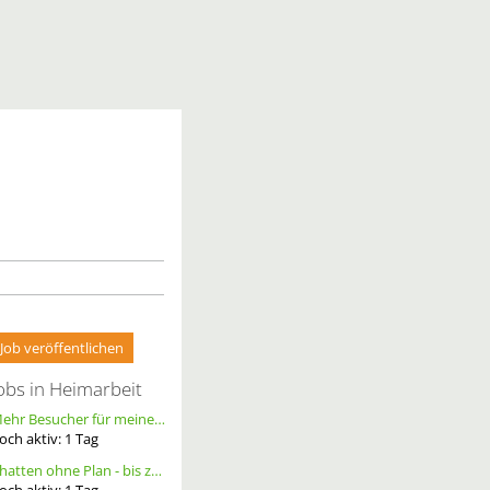
Job veröffentlichen
obs in Heimarbeit
Mehr Besucher für meine Homepage. Alternative Werbung.
och aktiv:
1
Tag
Chatten ohne Plan - bis zu 20 Ct. pro Out – ortsunabhängig - wöchentliche Auszahlung
och aktiv:
1
Tag