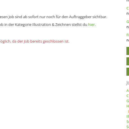
C
n
sen Job sind ab sofort nur noch für den Auftraggeber sichtbar.
 in der Kategorie Illustration & Zeichnen stellst du
hier
.
n
n
lich, da der Job bereits geschlossen ist.
J
A
C
G
H
I
S
S