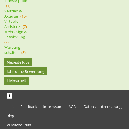
Transkription
(1)
Vertrieb &
Akquise
(15)
Virtuelle
Assistenz
(7)
Webdesign &
Entwicklung
(2)
Werbung
schalten
(3)
Neueste Jobs
Jobs ohne Bewerbung
Heimarbeit
Hilfe
Feedback
Impressum
AGBs
Datenschutzerklärung
Blog
© machdudas