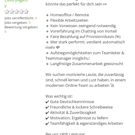
LuxuryAgenc
könnte das perfekt für dich sein 👀
y
🔹 Homeoffice / Remote
Jobs veröffentlicht:
4
🔹 Flexible Arbeitszeiten
Jobs vergeben:
0
🔹 Kein Vorwissen zwingend notwendig
Bewertung vergeben:
🔹 Vorerfahrung im Chatting von Vorteil
0
🔹 Faire Bezahlung auf Provisionsbasis (%)
🔹 Wer stark performt, verdient automatisch
mehr 💸
🔹 Aufstiegsmöglichkeiten zum Teamleiter &
Teammanager möglich📈
🔹 Langfristige Zusammenarbeit gewünscht
Wir suchen motivierte Leute, die zuverlässig
sind, schnell lernen und Lust haben, in einem
modernen Online-Team zu arbeiten 🚀
Was wichtig ist:
✔️ Gute Deutschkenntnisse
✔️ Freundliche & lockere Schreibweise
✔️ Aktivität & Zuverlässigkeit
✔️ Motivation, Ergebnisse zu liefern
✔️ Teamfähigkeit & eigenständiges Arbeiten
Bei uns zählt Leistung: