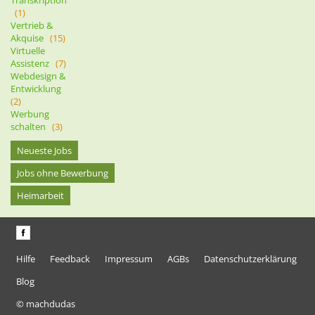
(1)
Vertrieb &
Akquise
(15)
Virtuelle
Assistenz
(7)
Webdesign &
Entwicklung
(2)
Werbung
schalten
(3)
Neueste Jobs
Jobs ohne Bewerbung
Heimarbeit
Hilfe
Feedback
Impressum
AGBs
Datenschutzerklärung
Blog
© machdudas