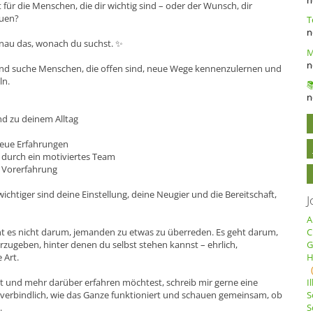
t für die Menschen, die dir wichtig sind – oder der Wunsch, dir
auen?
n
genau das, wonach du suchst. ✨
n
 und suche Menschen, die offen sind, neue Wege kennenzulernen und
ln.
n
nd zu deinem Alltag
eue Erfahrungen
 durch ein motiviertes Team
 Vorerfahrung
wichtiger sind deine Einstellung, deine Neugier und die Bereitschaft,
J
A
 es nicht darum, jemanden zu etwas zu überreden. Es geht darum,
C
zugeben, hinter denen du selbst stehen kannst – ehrlich,
G
 Art.
H
 und mehr darüber erfahren möchtest, schreib mir gerne eine
I
unverbindlich, wie das Ganze funktioniert und schauen gemeinsam, ob
S
.
S