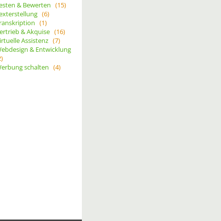
esten & Bewerten
(15)
exterstellung
(6)
ranskription
(1)
ertrieb & Akquise
(16)
irtuelle Assistenz
(7)
ebdesign & Entwicklung
2)
erbung schalten
(4)