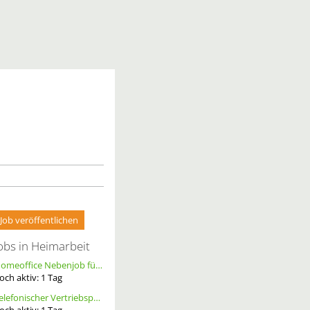
Job veröffentlichen
obs in Heimarbeit
Homeoffice Nebenjob für Datenerfassung & Terminmanagement – 100 % Remote als Freelancer m/w/d
och aktiv:
1
Tag
Telefonischer Vertriebspartner
och aktiv:
1
Tag