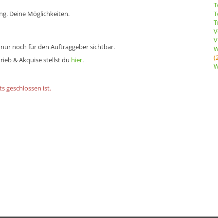
T
ng. Deine Möglichkeiten.
T
T
V
V
 nur noch für den Auftraggeber sichtbar.
W
(
rieb & Akquise stellst du
hier
.
W
s geschlossen ist.