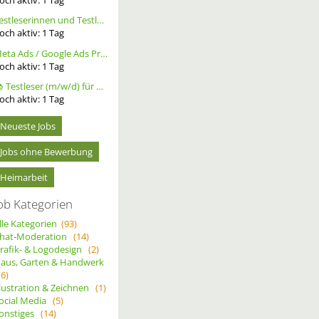
Testleserinnen und Testleser für neues Buch gesucht
och aktiv:
1
Tag
Meta Ads / Google Ads Profi (m/w/d)
och aktiv:
1
Tag
📚 Testleser (m/w/d) für Bücher gesucht – langfristige Zusammenarbeit
och aktiv:
1
Tag
Neueste Jobs
Jobs ohne Bewerbung
Heimarbeit
ob Kategorien
lle Kategorien
(93)
hat-Moderation
(14)
rafik- & Logodesign
(2)
aus, Garten & Handwerk
(6)
llustration & Zeichnen
(1)
ocial Media
(5)
onstiges
(14)