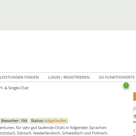
LEISTUNGEN FINDEN
LOGIN / REGISTRIEREN
SO FUNKTIONIERTS
!
irt- & Single-Chat
J
Besucher: 104
Status:
Abgelaufen
n
turen, für sehr gut laufende Chats in folgenden Sprachen:
ranzösisch, Dänisch, Niederländisch, Schwedisch und Polnisch.
n