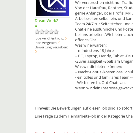
Wir versprechen nicht nur Traffi
Von der Hausfrau, Rentner, Stud
gerne Anfänger, oder Profis. M/F/
Arbeitszeiten selber ein, und kan
DreamWork2
Team 24/7 zur Seite stehen und 
4
Chat eine ausführliche und kost
bei uns arbeiten. Wir bieten auc
Jobs veröffentlicht:
6
offenes Ohr.
Jobs vergeben:
0
Was wir erwarten:
Bewertung vergeben:
– mindestens 18 Jahre
0
– PC, Laptop, Handy, Tablet -Deu
-Zuverlässigkeit -Spaß am Umga
Was wir dir bieten können:
– Nacht-Bonus -kostenlose Schu
- ein tolles und familiäres Team
- Wir bieten In, Out Chats an.
Wenn wir dein Interesse geweckt
Hinweis: Die Bewerbungen auf diesen Job sind ab sofort
Eine Frage zu dem Heimarbeits-Job in der Kategorie Cha