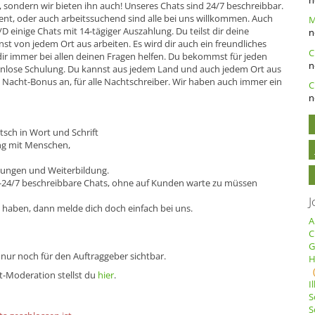
c, sondern wir bieten ihn auch! Unseres Chats sind 24/7 beschreibbar.
ent, oder auch arbeitssuchend sind alle bei uns willkommen. Auch
D einige Chats mit 14-tägiger Auszahlung. Du teilst dir deine
n
nst von jedem Ort aus arbeiten. Es wird dir auch ein freundliches
dir immer bei allen deinen Fragen helfen. Du bekommst für jeden
n
enlose Schulung. Du kannst aus jedem Land und auch jedem Ort aus
h Nacht-Bonus an, für alle Nachtschreiber. Wir haben auch immer ein
C
n
tsch in Wort und Schrift
ng mit Menschen,
lungen und Weiterbildung.
 - -24/7 beschreibbare Chats, ohne auf Kunden warte zu müssen
J
 haben, dann melde dich doch einfach bei uns.
A
C
G
 nur noch für den Auftraggeber sichtbar.
H
t-Moderation stellst du
hier
.
I
S
S