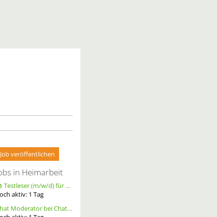
Job veröffentlichen
obs in Heimarbeit
📚 Testleser (m/w/d) für Bücher gesucht – langfristige Zusammenarbeit
och aktiv:
1
Tag
Chat Moderator bei Chatoria (m/w/d) – Remote
och aktiv:
1
Tag