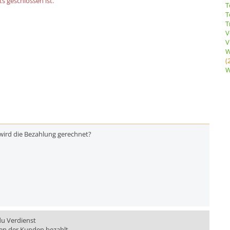
s geschlossen ist.
T
T
T
V
V
W
(
W
wird die Bezahlung gerechnet?
du Verdienst
en der Kunden bezahlt