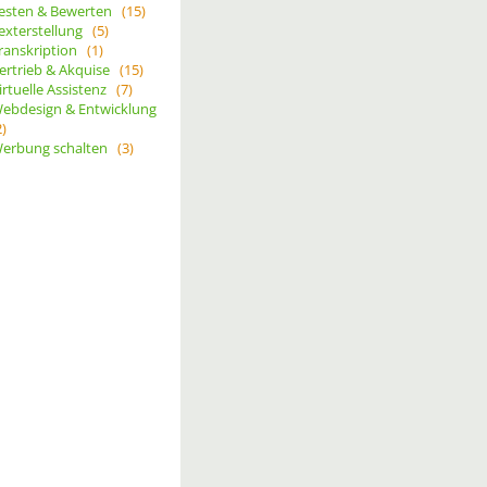
esten & Bewerten
(15)
exterstellung
(5)
ranskription
(1)
ertrieb & Akquise
(15)
irtuelle Assistenz
(7)
ebdesign & Entwicklung
2)
erbung schalten
(3)