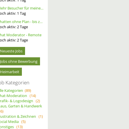
Mehr Besucher für meine Homepage. Alternative Werbung.
och aktiv:
1
Tag
Chatten ohne Plan - bis zu 20 Ct. pro Out – ortsunabhängig - wöchentliche Auszahlung
och aktiv:
2
Tage
hat Moderator - Remote
och aktiv:
2
Tage
Neueste Jobs
Jobs ohne Bewerbung
Heimarbeit
ob Kategorien
lle Kategorien
(89)
hat-Moderation
(14)
rafik- & Logodesign
(2)
aus, Garten & Handwerk
(6)
llustration & Zeichnen
(1)
ocial Media
(5)
onstiges
(13)