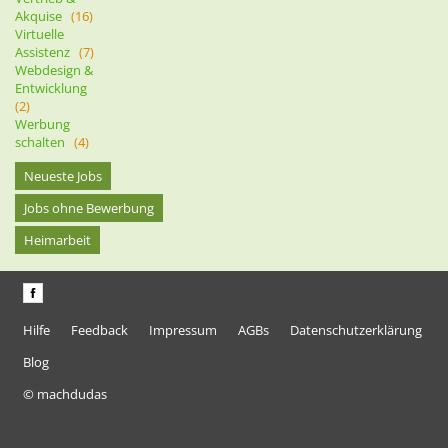
Akquise
(16)
Virtuelle
Assistenz
(7)
Webdesign &
Entwicklung
(2)
Werbung
schalten
(4)
Neueste Jobs
Jobs ohne Bewerbung
Heimarbeit
Hilfe
Feedback
Impressum
AGBs
Datenschutzerklärung
Blog
© machdudas