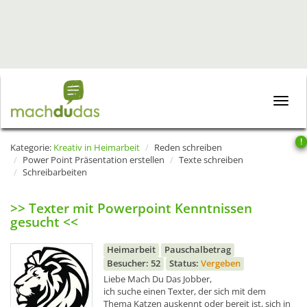
Toggle
naviga
!
Kategorie:
Kreativ in Heimarbeit
Reden schreiben
Power Point Präsentation erstellen
Texte schreiben
Schreibarbeiten
>> Texter mit Powerpoint Kenntnissen
gesucht <<
Heimarbeit
Pauschalbetrag
Besucher: 52
Status:
Vergeben
Liebe Mach Du Das Jobber,
ich suche einen Texter, der sich mit dem
Thema Katzen auskennt oder bereit ist, sich in