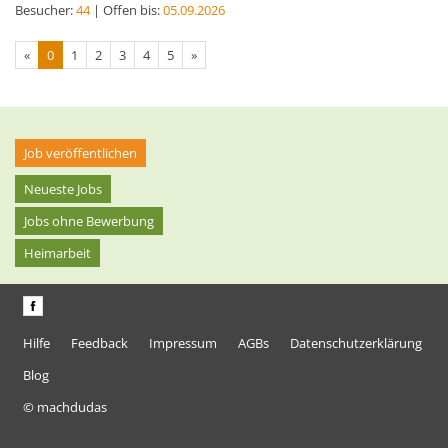
Besucher:
44
| Offen bis:
05.09.2026
«
0
1
2
3
4
5
»
Job veröffentlichen
Neueste Jobs
Jobs ohne Bewerbung
Heimarbeit
Hilfe
Feedback
Impressum
AGBs
Datenschutzerklärung
Blog
© machdudas