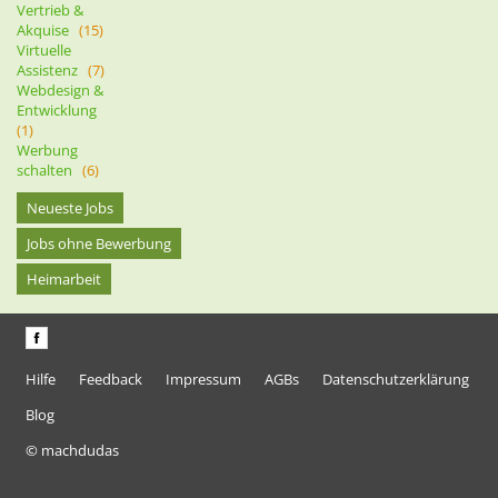
Vertrieb &
Akquise
(15)
Virtuelle
Assistenz
(7)
Webdesign &
Entwicklung
(1)
Werbung
schalten
(6)
Neueste Jobs
Jobs ohne Bewerbung
Heimarbeit
Hilfe
Feedback
Impressum
AGBs
Datenschutzerklärung
Blog
© machdudas