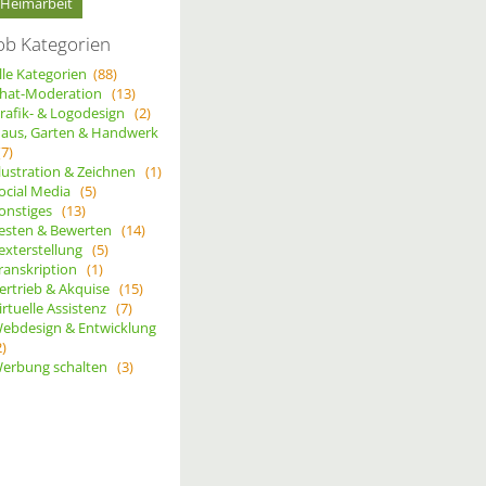
Heimarbeit
ob Kategorien
lle Kategorien
(88)
hat-Moderation
(13)
rafik- & Logodesign
(2)
aus, Garten & Handwerk
(7)
llustration & Zeichnen
(1)
ocial Media
(5)
onstiges
(13)
esten & Bewerten
(14)
exterstellung
(5)
ranskription
(1)
ertrieb & Akquise
(15)
irtuelle Assistenz
(7)
ebdesign & Entwicklung
2)
erbung schalten
(3)