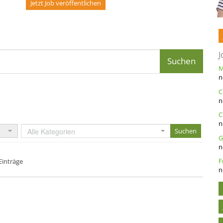
Jetzt Job veröffentlichen
J
n
n
C
n
Alle Kategorien
n
Einträge
n