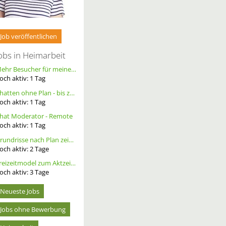
Job veröffentlichen
obs in Heimarbeit
Mehr Besucher für meine Homepage. Alternative Werbung.
och aktiv:
1
Tag
Chatten ohne Plan - bis zu 20 Ct. pro Out – ortsunabhängig - wöchentliche Auszahlung
och aktiv:
1
Tag
hat Moderator - Remote
och aktiv:
1
Tag
Grundrisse nach Plan zeichnen
och aktiv:
2
Tage
Freizeitmodel zum Aktzeichnen/- Fotografie gesucht, tfp
och aktiv:
3
Tage
Neueste Jobs
Jobs ohne Bewerbung