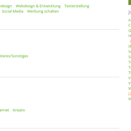
odesign
Webdesign & Entwicklung
Texterstellung
J
Social Media
Werbung schalten
A
C
G
H
I
S
iteres/Sonstiges
S
T
T
T
V
V
W
(
W
ternet
Kreativ