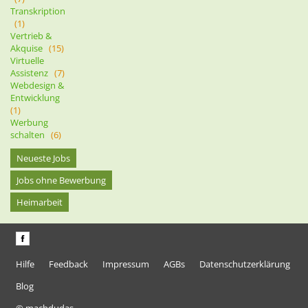
Transkription
(1)
Vertrieb &
Akquise
(15)
Virtuelle
Assistenz
(7)
Webdesign &
Entwicklung
(1)
Werbung
schalten
(6)
Neueste Jobs
Jobs ohne Bewerbung
Heimarbeit
Hilfe
Feedback
Impressum
AGBs
Datenschutzerklärung
Blog