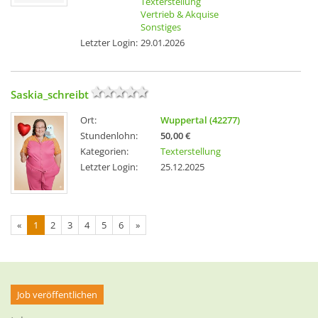
Texterstellung
Vertrieb & Akquise
Sonstiges
Letzter Login:
29.01.2026
Saskia_schreibt
Ort:
Wuppertal (42277)
Stundenlohn:
50,00 €
Kategorien:
Texterstellung
Letzter Login:
25.12.2025
«
1
2
3
4
5
6
»
Job veröffentlichen