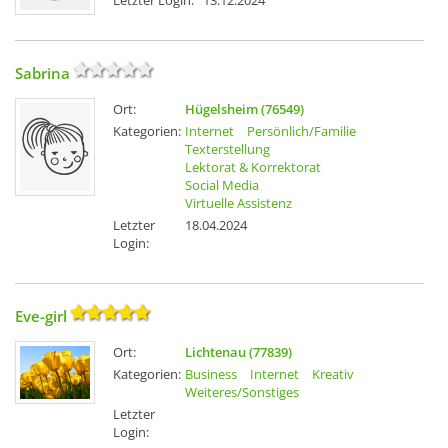
Letzter Login:
13.12.2024
Sabrina
Ort:
Hügelsheim (76549)
Kategorien:
Internet
Persönlich/Familie
Texterstellung
Lektorat & Korrektorat
Social Media
Virtuelle Assistenz
Letzter
18.04.2024
Login:
Eve-girl
Ort:
Lichtenau (77839)
Kategorien:
Business
Internet
Kreativ
Weiteres/Sonstiges
Letzter
Login: