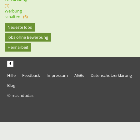
(1)
Werbung
schalten
(6)
Neueste Jobs
Jobs ohne Bewerbung
Heimarbeit
Hilfe
Feedback
Impressum
AGBs
Datenschutzerklärung
Blog
© machdudas