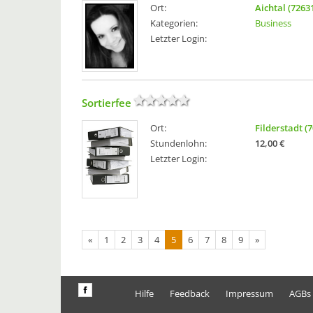
Ort:
Aichtal (7263
Kategorien:
Business
Letzter Login:
Sortierfee
Ort:
Filderstadt (
Stundenlohn:
12,00 €
Letzter Login:
«
1
2
3
4
5
6
7
8
9
»
Hilfe
Feedback
Impressum
AGBs