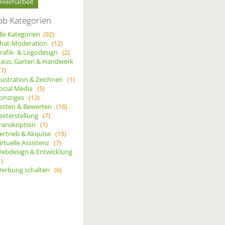
Heimarbeit
ob Kategorien
lle Kategorien
(92)
hat-Moderation
(12)
rafik- & Logodesign
(2)
aus, Garten & Handwerk
(7)
llustration & Zeichnen
(1)
ocial Media
(5)
onstiges
(12)
esten & Bewerten
(16)
exterstellung
(7)
ranskription
(1)
ertrieb & Akquise
(15)
irtuelle Assistenz
(7)
ebdesign & Entwicklung
1)
erbung schalten
(6)