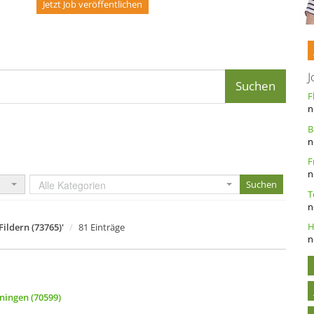
Jetzt Job veröffentlichen
J
n
n
n
Alle Kategorien
n
ildern (73765)'
81 Einträge
n
eningen (70599)