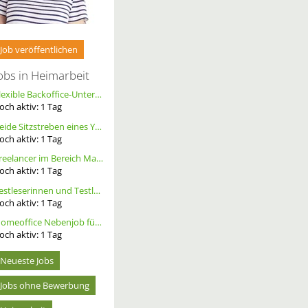
Job veröffentlichen
obs in Heimarbeit
Flexible Backoffice-Unterstützung im Homeoffice (m/w/d)
och aktiv:
1
Tag
Beide Sitzstreben eines YT Capra cf pro race ersetzen, Größe S, Carbon, Schwarz
och aktiv:
1
Tag
Freelancer im Bereich Marketing
och aktiv:
1
Tag
Testleserinnen und Testleser für neues Buch gesucht
och aktiv:
1
Tag
Homeoffice Nebenjob für Datenerfassung & Terminmanagement – 100 % Remote als Freelancer m/w/d
och aktiv:
1
Tag
Neueste Jobs
Jobs ohne Bewerbung