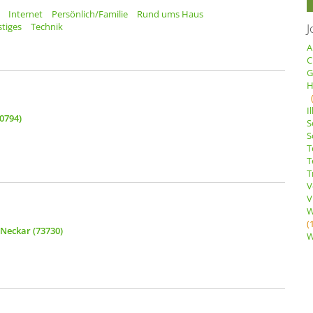
Internet
Persönlich/Familie
Rund ums Haus
J
tiges
Technik
A
C
G
H
I
70794)
S
S
T
T
T
V
V
W
(
 Neckar (73730)
W