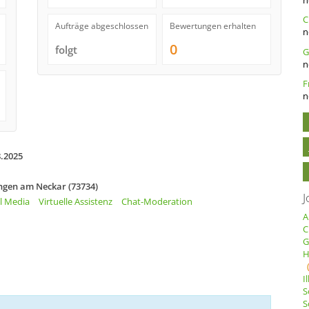
C
Aufträge abgeschlossen
Bewertungen erhalten
n
0
folgt
n
n
8.2025
ingen am Neckar (73734)
J
l Media
Virtuelle Assistenz
Chat-Moderation
A
C
G
H
I
S
S