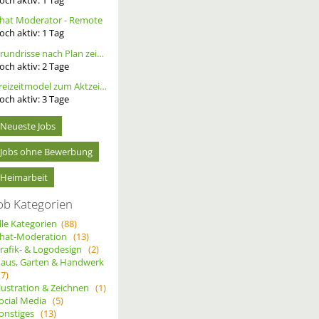
hat Moderator - Remote
och aktiv:
1
Tag
Grundrisse nach Plan zeichnen
och aktiv:
2
Tage
Freizeitmodel zum Aktzeichnen/- Fotografie gesucht, tfp
och aktiv:
3
Tage
Neueste Jobs
Jobs ohne Bewerbung
Heimarbeit
ob Kategorien
lle Kategorien
(88)
hat-Moderation
(13)
rafik- & Logodesign
(2)
aus, Garten & Handwerk
(7)
llustration & Zeichnen
(1)
ocial Media
(5)
onstiges
(13)