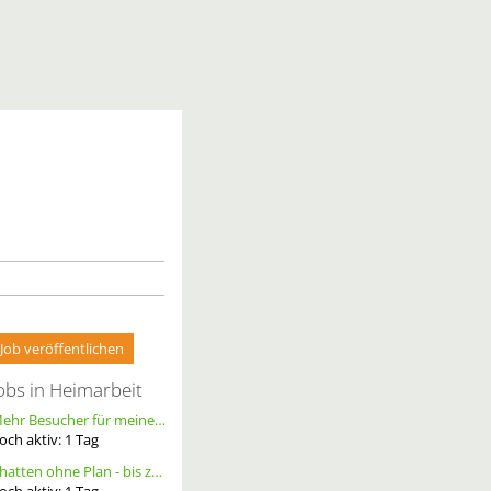
Job veröffentlichen
obs in Heimarbeit
Mehr Besucher für meine Homepage. Alternative Werbung.
och aktiv:
1
Tag
Chatten ohne Plan - bis zu 20 Ct. pro Out – ortsunabhängig - wöchentliche Auszahlung
och aktiv:
1
Tag