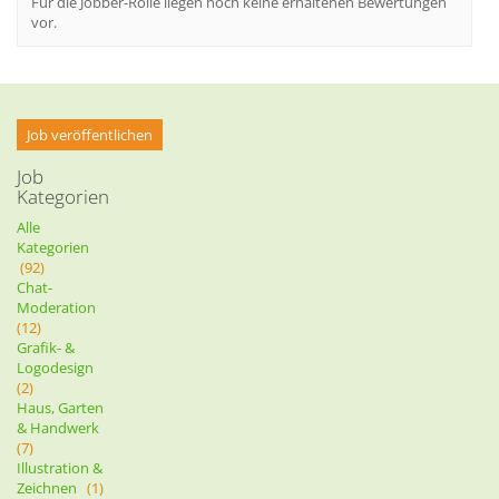
Für die Jobber-Rolle liegen noch keine erhaltenen Bewertungen
vor.
Job veröffentlichen
Job
Kategorien
Alle
Kategorien
(92)
Chat-
Moderation
(12)
Grafik- &
Logodesign
(2)
Haus, Garten
& Handwerk
(7)
Illustration &
Zeichnen
(1)