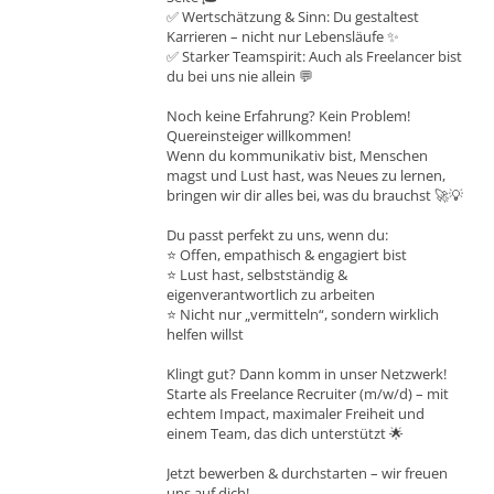
✅ Wertschätzung & Sinn: Du gestaltest
Karrieren – nicht nur Lebensläufe ✨
✅ Starker Teamspirit: Auch als Freelancer bist
du bei uns nie allein 💬
Noch keine Erfahrung? Kein Problem!
Quereinsteiger willkommen!
Wenn du kommunikativ bist, Menschen
magst und Lust hast, was Neues zu lernen,
bringen wir dir alles bei, was du brauchst 🚀💡
Du passt perfekt zu uns, wenn du:
⭐ Offen, empathisch & engagiert bist
⭐ Lust hast, selbstständig &
eigenverantwortlich zu arbeiten
⭐ Nicht nur „vermitteln“, sondern wirklich
helfen willst
Klingt gut? Dann komm in unser Netzwerk!
Starte als Freelance Recruiter (m/w/d) – mit
echtem Impact, maximaler Freiheit und
einem Team, das dich unterstützt 🌟
Jetzt bewerben & durchstarten – wir freuen
uns auf dich!