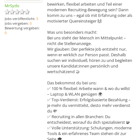
bewirken, flexibel arbeiten und Teil einer
MrSydo
modernen Recruiting-Bewegung sein? Dann
komm zu uns – egal ob mit Erfahrung oder als
Jobs veröffentlicht:
5
motivierter Quereinsteiger 🙌
Jobs vergeben:
0
Bewertung vergeben:
Was uns besonders macht:
0
Bei uns steht der Mensch im Mittelpunkt –
nicht die Stellenanzeige.
Wir glauben: Der perfekte Job entsteht nur,
wenn er wirklich zur Person passt. Deshalb
suchen wir individuell, hören zu und begleiten
unsere Kandidat:innen persönlich und
wertschätzend 🤝
Das bekommst du bei uns:
✅ 100 % flexibel: Arbeite wann & wo du willst
– Laptop & WLAN genügen 🌍
✅ Top-Verdienst: Erfolgsbasierte Bezahlung –
je mehr du vermittelst, desto mehr verdienst
du 💸
✅ Recruiting in allen Branchen: Du
entscheidest, worauf du dich spezialisierst 🧩
✅ Volle Unterstützung: Schulungen, moderne
Tools & ein erfahrenes Team stehen dir zur
Seite 🎓