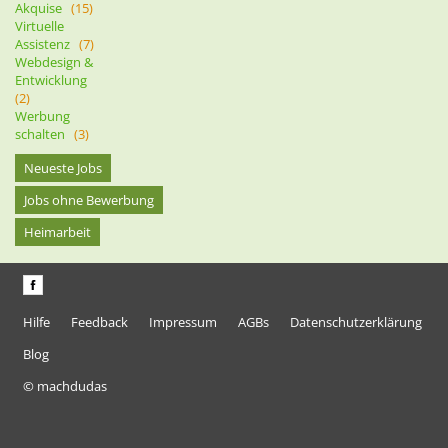
Akquise
(15)
Virtuelle
Assistenz
(7)
Webdesign &
Entwicklung
(2)
Werbung
schalten
(3)
Neueste Jobs
Jobs ohne Bewerbung
Heimarbeit
Hilfe
Feedback
Impressum
AGBs
Datenschutzerklärung
Blog
© machdudas