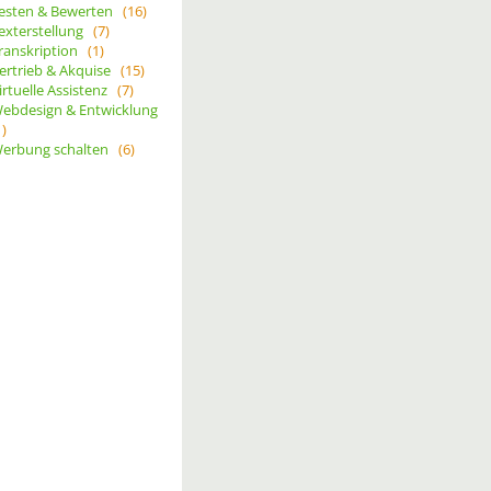
esten & Bewerten
(16)
exterstellung
(7)
ranskription
(1)
ertrieb & Akquise
(15)
irtuelle Assistenz
(7)
ebdesign & Entwicklung
1)
erbung schalten
(6)