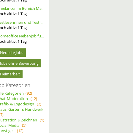
Freelancer im Bereich Marketing
och aktiv:
1
Tag
Testleserinnen und Testleser für neues Buch gesucht
och aktiv:
1
Tag
Homeoffice Nebenjob für Datenerfassung & Terminmanagement – 100 % Remote als Freelancer m/w/d
och aktiv:
1
Tag
Neueste Jobs
Jobs ohne Bewerbung
Heimarbeit
ob Kategorien
lle Kategorien
(92)
hat-Moderation
(12)
rafik- & Logodesign
(2)
aus, Garten & Handwerk
(7)
llustration & Zeichnen
(1)
ocial Media
(5)
onstiges
(12)