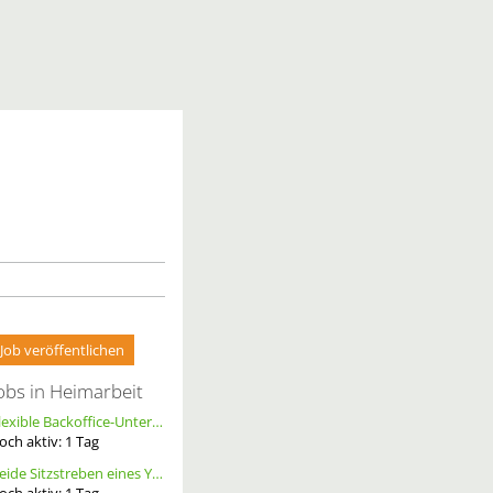
Job veröffentlichen
obs in Heimarbeit
Flexible Backoffice-Unterstützung im Homeoffice (m/w/d)
och aktiv:
1
Tag
Beide Sitzstreben eines YT Capra cf pro race ersetzen, Größe S, Carbon, Schwarz
och aktiv:
1
Tag