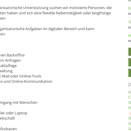
anisatorische Unterstützung suchen wir motivierte Personen, die
en haben und sich eine flexible Nebentätigkeit oder langfristige
n
nen.
n
rganisatorische Aufgaben im digitalen Bereich und kann
en.
n
hen Backoffice
von Anfragen
aktpflege
waltung
Mail oder Online-Tools
ate und Online-Kommunikation
J
A
C
 Umgang mit Menschen
G
H
let oder Laptop
eitschaft
I
S
aufzubauen
S