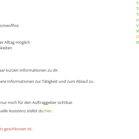
T
T
T
V
Homeoffice
V
W
(
er Alltag möglich
W
hkeiten
aar kurzen Informationen zu dir.
ere Informationen zur Tätigkeit und zum Ablauf zu.
 nur noch für den Auftraggeber sichtbar.
elle Assistenz stellst du
hier
.
s geschlossen ist.