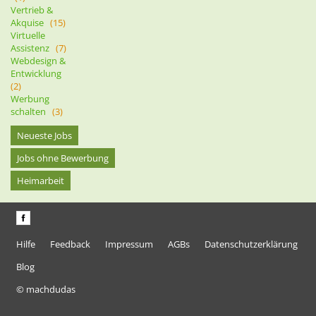
Vertrieb &
Akquise
(15)
Virtuelle
Assistenz
(7)
Webdesign &
Entwicklung
(2)
Werbung
schalten
(3)
Neueste Jobs
Jobs ohne Bewerbung
Heimarbeit
Hilfe
Feedback
Impressum
AGBs
Datenschutzerklärung
Blog
© machdudas