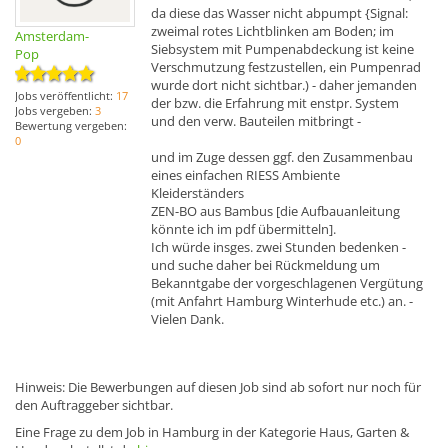
da diese das Wasser nicht abpumpt {Signal:
zweimal rotes Lichtblinken am Boden; im
Amsterdam-
Siebsystem mit Pumpenabdeckung ist keine
Pop
Verschmutzung festzustellen, ein Pumpenrad
wurde dort nicht sichtbar.) - daher jemanden
Jobs veröffentlicht:
17
der bzw. die Erfahrung mit enstpr. System
Jobs vergeben:
3
und den verw. Bauteilen mitbringt -
Bewertung vergeben:
0
und im Zuge dessen ggf. den Zusammenbau
eines einfachen RIESS Ambiente
Kleiderständers
ZEN-BO aus Bambus [die Aufbauanleitung
könnte ich im pdf übermitteln].
Ich würde insges. zwei Stunden bedenken -
und suche daher bei Rückmeldung um
Bekanntgabe der vorgeschlagenen Vergütung
(mit Anfahrt Hamburg Winterhude etc.) an. -
Vielen Dank.
Hinweis: Die Bewerbungen auf diesen Job sind ab sofort nur noch für
den Auftraggeber sichtbar.
Eine Frage zu dem Job in Hamburg in der Kategorie Haus, Garten &