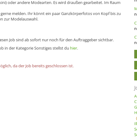
ini) oder andere Modearten. Es wird draußen gearbeitet. Im Raum
ch gerne melden. Ihr könnt ein paar Ganzkörperfotos von Kopf bis zu
n
en zur Modelauswahl.
n
C
sen Job sind ab sofort nur noch für den Auftraggeber sichtbar.
n
b in der Kategorie Sonstiges stellst du
hier
.
lich, da der Job bereits geschlossen ist.
J
A
C
G
H
I
S
S