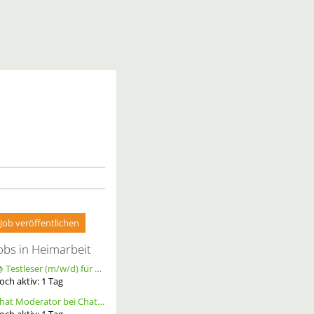
Job veröffentlichen
obs in Heimarbeit
📚 Testleser (m/w/d) für Bücher gesucht – langfristige Zusammenarbeit
och aktiv:
1
Tag
Chat Moderator bei Chatoria (m/w/d) – Remote
och aktiv:
1
Tag