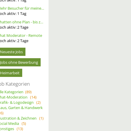
Mehr Besucher für meine Homepage. Alternative Werbung.
och aktiv:
1
Tag
Chatten ohne Plan - bis zu 20 Ct. pro Out – ortsunabhängig - wöchentliche Auszahlung
och aktiv:
2
Tage
hat Moderator - Remote
och aktiv:
2
Tage
Neueste Jobs
Jobs ohne Bewerbung
Heimarbeit
ob Kategorien
lle Kategorien
(89)
hat-Moderation
(14)
rafik- & Logodesign
(2)
aus, Garten & Handwerk
(6)
llustration & Zeichnen
(1)
ocial Media
(5)
onstiges
(13)