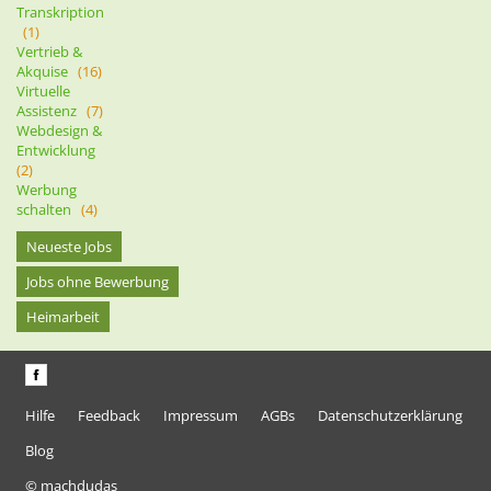
Transkription
(1)
Vertrieb &
Akquise
(16)
Virtuelle
Assistenz
(7)
Webdesign &
Entwicklung
(2)
Werbung
schalten
(4)
Neueste Jobs
Jobs ohne Bewerbung
Heimarbeit
Hilfe
Feedback
Impressum
AGBs
Datenschutzerklärung
Blog
© machdudas