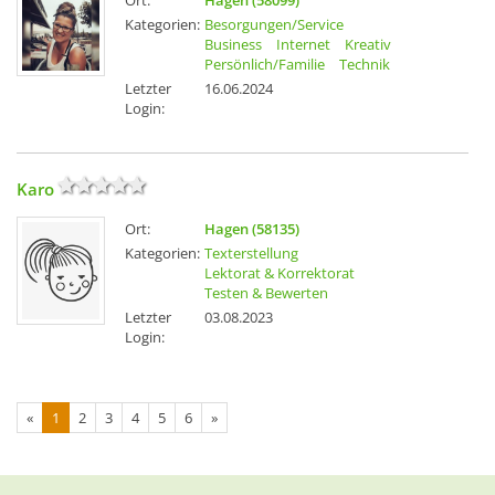
Ort:
Hagen (58099)
Kategorien:
Besorgungen/Service
Business
Internet
Kreativ
Persönlich/Familie
Technik
Letzter
16.06.2024
Login:
Karo
Ort:
Hagen (58135)
Kategorien:
Texterstellung
Lektorat & Korrektorat
Testen & Bewerten
Letzter
03.08.2023
Login:
«
1
2
3
4
5
6
»