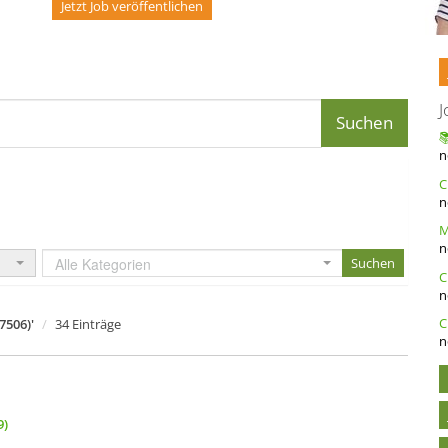
Jetzt Job veröffentlichen
J
n
n
n
Alle Kategorien
n
C
7506)'
34 Einträge
n
9)