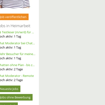
Job veröffentlichen
obs in Heimarbeit
📚 Testleser (m/w/d) für Bücher gesucht – langfristige Zusammenarbeit
och aktiv:
1
Tag
Chat Moderator bei Chatoria (m/w/d) – Remote
och aktiv:
1
Tag
Mehr Besucher für meine Homepage. Alternative Werbung.
och aktiv:
1
Tag
Chatten ohne Plan - bis zu 20 Ct. pro Out – ortsunabhängig - wöchentliche Auszahlung
och aktiv:
2
Tage
hat Moderator - Remote
och aktiv:
2
Tage
Neueste Jobs
Jobs ohne Bewerbung