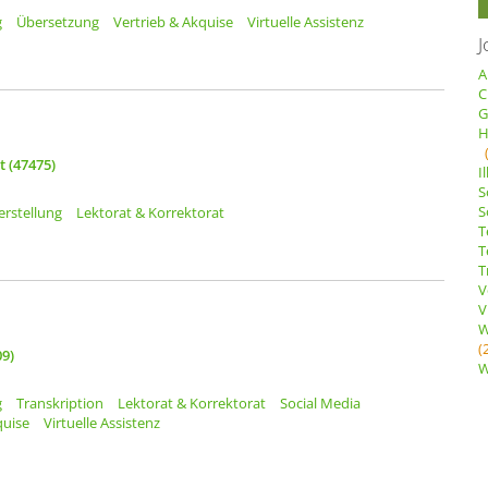
g
Übersetzung
Vertrieb & Akquise
Virtuelle Assistenz
J
A
C
G
H
 (47475)
I
S
S
erstellung
Lektorat & Korrektorat
T
T
T
V
V
W
(
09)
W
g
Transkription
Lektorat & Korrektorat
Social Media
quise
Virtuelle Assistenz