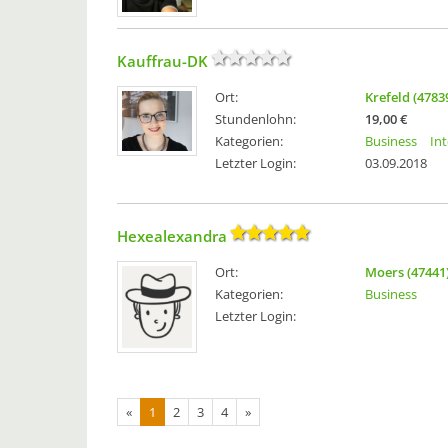
Kauffrau-DK
Ort:
Krefeld (4783
Stundenlohn:
19,00 €
Kategorien:
Business
In
Letzter Login:
03.09.2018
Hexealexandra
Ort:
Moers (47441
Kategorien:
Business
Letzter Login:
«
1
2
3
4
»