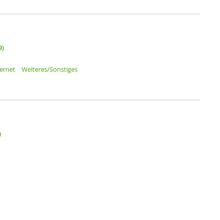
9)
ternet
Weiteres/Sonstiges
)