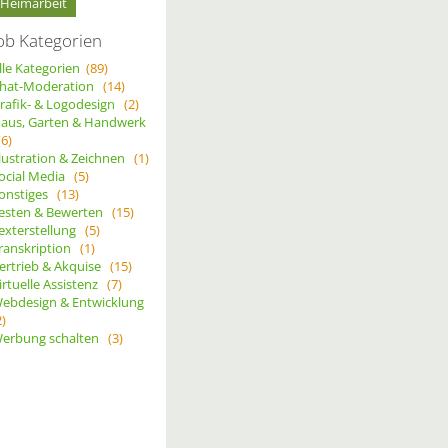
Heimarbeit
ob Kategorien
lle Kategorien
(89)
hat-Moderation
(14)
rafik- & Logodesign
(2)
aus, Garten & Handwerk
(6)
llustration & Zeichnen
(1)
ocial Media
(5)
onstiges
(13)
esten & Bewerten
(15)
exterstellung
(5)
ranskription
(1)
ertrieb & Akquise
(15)
irtuelle Assistenz
(7)
ebdesign & Entwicklung
2)
erbung schalten
(3)