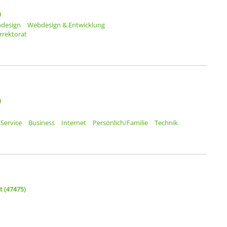
)
odesign
Webdesign & Entwicklung
rrektorat
)
Service
Business
Internet
Persönlich/Familie
Technik
 (47475)