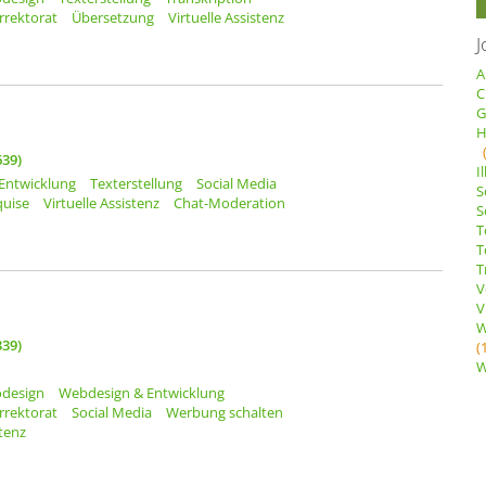
rrektorat
Übersetzung
Virtuelle Assistenz
J
A
C
G
H
39)
I
Entwicklung
Texterstellung
Social Media
S
quise
Virtuelle Assistenz
Chat-Moderation
S
T
T
T
V
V
W
39)
(
W
odesign
Webdesign & Entwicklung
rrektorat
Social Media
Werbung schalten
stenz