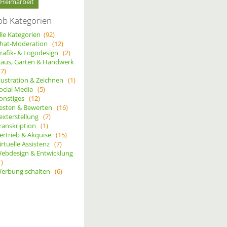
Heimarbeit
ob Kategorien
lle Kategorien
(92)
hat-Moderation
(12)
rafik- & Logodesign
(2)
aus, Garten & Handwerk
(7)
llustration & Zeichnen
(1)
ocial Media
(5)
onstiges
(12)
esten & Bewerten
(16)
exterstellung
(7)
ranskription
(1)
ertrieb & Akquise
(15)
irtuelle Assistenz
(7)
ebdesign & Entwicklung
1)
erbung schalten
(6)