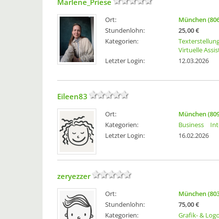
Marlene_Priese
Ort:
München (806
Stundenlohn:
25,00 €
Kategorien:
Texterstellun
Virtuelle Assi
Letzter Login:
12.03.2026
Eileen83
Ort:
München (809
Kategorien:
Business
In
Letzter Login:
16.02.2026
zeryezzer
Ort:
München (803
Stundenlohn:
75,00 €
Kategorien:
Grafik- & Log