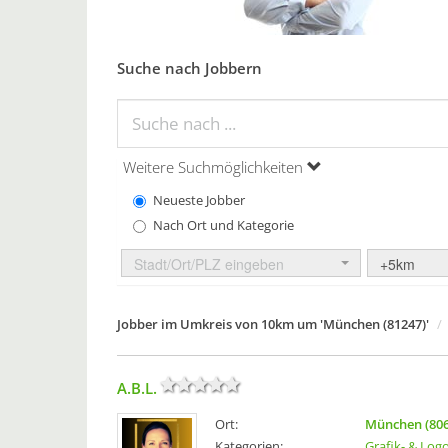
Suche nach Jobbern
Weitere Suchmöglichkeiten
Neueste Jobber
Nach Ort und Kategorie
Stadt/Ort/PLZ eingeben
+5km
Jobber im Umkreis von 10km um 'München (81247)'
A.B.L.
Ort:
München (806
Kategorien:
Grafik- & Log