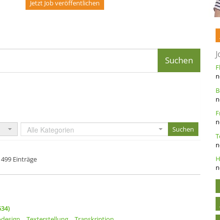
Jetzt Job veröffentlichen
J
n
n
n
Alle Kategorien
n
499 Einträge
n
34)
odesign
Texterstellung
Transkription