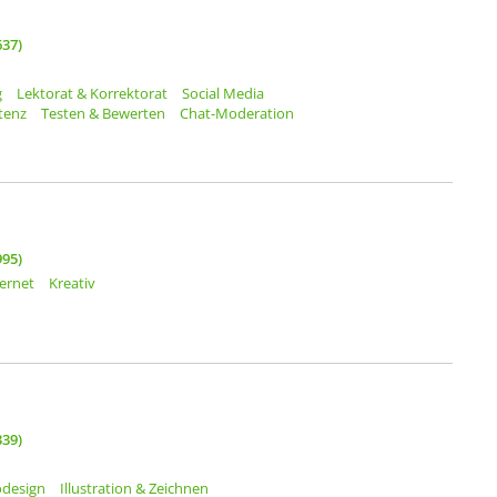
37)
g
Lektorat & Korrektorat
Social Media
stenz
Testen & Bewerten
Chat-Moderation
95)
ternet
Kreativ
39)
odesign
Illustration & Zeichnen