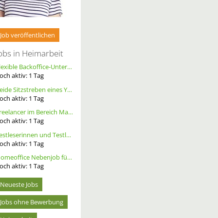
Job veröffentlichen
obs in Heimarbeit
Flexible Backoffice-Unterstützung im Homeoffice (m/w/d)
och aktiv:
1
Tag
Beide Sitzstreben eines YT Capra cf pro race ersetzen, Größe S, Carbon, Schwarz
och aktiv:
1
Tag
Freelancer im Bereich Marketing
och aktiv:
1
Tag
Testleserinnen und Testleser für neues Buch gesucht
och aktiv:
1
Tag
Homeoffice Nebenjob für Datenerfassung & Terminmanagement – 100 % Remote als Freelancer m/w/d
och aktiv:
1
Tag
Neueste Jobs
Jobs ohne Bewerbung