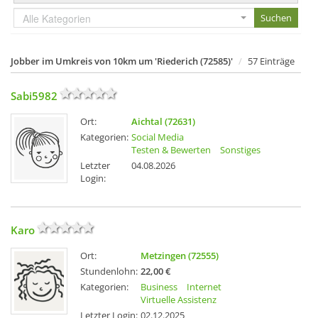
Alle Kategorien
Jobber im Umkreis von 10km um 'Riederich (72585)'
57 Einträge
Sabi5982
Ort:
Aichtal (72631)
Kategorien:
Social Media
Testen & Bewerten
Sonstiges
Letzter
04.08.2026
Login:
Karo
Ort:
Metzingen (72555)
Stundenlohn:
22,00 €
Kategorien:
Business
Internet
Virtuelle Assistenz
Letzter Login:
02.12.2025