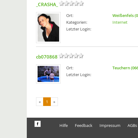
_CRASHA_
Ort:
Weißenfels (
Kategorien:
Internet
Letzter Login:
cb070868
Ort:
Teuchern (06
Letzter Login:
«
1
»
Hilfe
Feedback
Impressum
AGBs