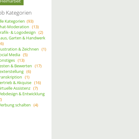
Heimarbeit
ob Kategorien
lle Kategorien
(93)
hat-Moderation
(13)
rafik- & Logodesign
(2)
aus, Garten & Handwerk
(6)
llustration & Zeichnen
(1)
ocial Media
(5)
onstiges
(13)
esten & Bewerten
(17)
exterstellung
(6)
ranskription
(1)
ertrieb & Akquise
(16)
irtuelle Assistenz
(7)
ebdesign & Entwicklung
2)
erbung schalten
(4)