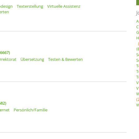
odesign
Texterstellung
Virtuelle Assistenz
J
erten
A
C
G
H
I
06667)
S
rrektorat
Übersetzung
Testen & Bewerten
S
T
T
T
V
V
W
(
682)
W
ternet
Persönlich/Familie