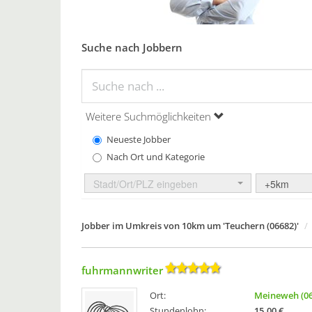
Suche nach Jobbern
Weitere Suchmöglichkeiten
Neueste Jobber
Nach Ort und Kategorie
Stadt/Ort/PLZ eingeben
+5km
Jobber im Umkreis von 10km um 'Teuchern (06682)'
fuhrmannwriter
Ort:
Meineweh (06
Stundenlohn:
15,00 €