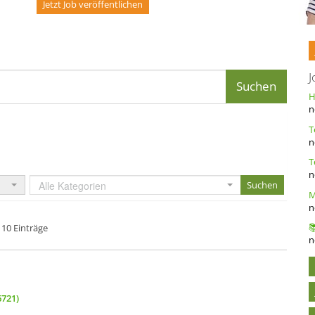
Jetzt Job veröffentlichen
J
n
n
n
Alle Kategorien
n
10 Einträge
n
721)