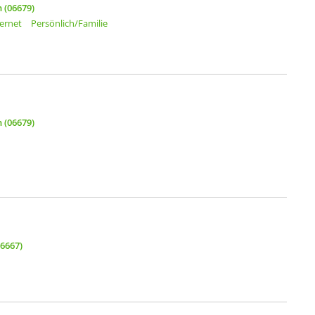
 (06679)
ternet
Persönlich/Familie
 (06679)
06667)