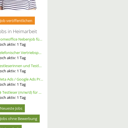
Job veröffentlichen
obs in Heimarbeit
Homeoffice Nebenjob für Datenerfassung & Terminmanagement – 100 % Remote als Freelancer m/w/d
och aktiv:
1
Tag
Telefonischer Vertriebspartner
och aktiv:
1
Tag
Testleserinnen und Testleser für neues Buch gesucht
och aktiv:
1
Tag
Meta Ads / Google Ads Profi (m/w/d)
och aktiv:
1
Tag
📚 Testleser (m/w/d) für Bücher gesucht – langfristige Zusammenarbeit
och aktiv:
1
Tag
Neueste Jobs
Jobs ohne Bewerbung