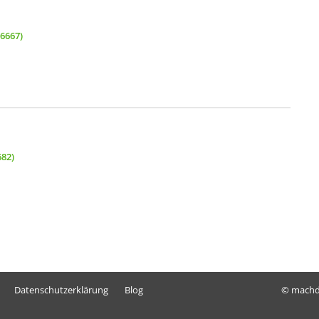
06667)
682)
Datenschutzerklärung
Blog
© mach