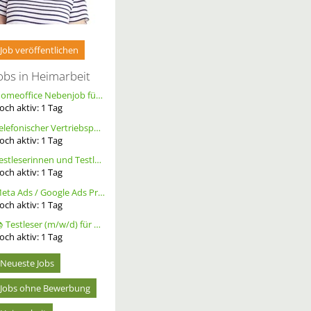
Job veröffentlichen
obs in Heimarbeit
Homeoffice Nebenjob für Datenerfassung & Terminmanagement – 100 % Remote als Freelancer m/w/d
och aktiv:
1
Tag
Telefonischer Vertriebspartner
och aktiv:
1
Tag
Testleserinnen und Testleser für neues Buch gesucht
och aktiv:
1
Tag
Meta Ads / Google Ads Profi (m/w/d)
och aktiv:
1
Tag
📚 Testleser (m/w/d) für Bücher gesucht – langfristige Zusammenarbeit
och aktiv:
1
Tag
Neueste Jobs
Jobs ohne Bewerbung