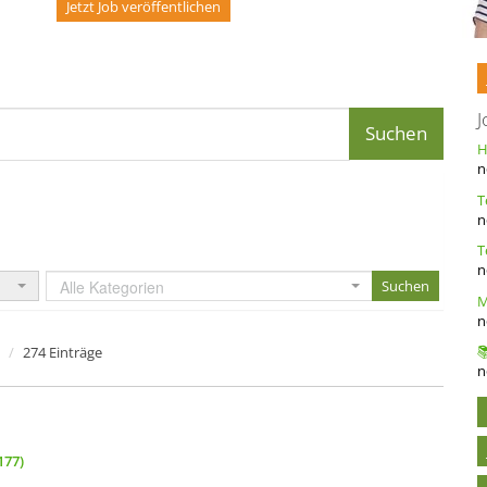
Jetzt Job veröffentlichen
J
n
n
n
Alle Kategorien
n
274 Einträge
n
177)