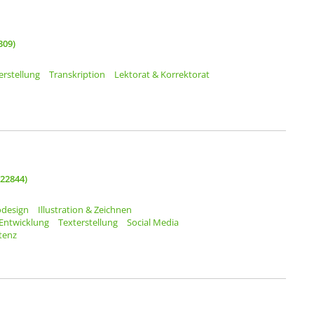
309)
erstellung
Transkription
Lektorat & Korrektorat
(22844)
odesign
Illustration & Zeichnen
Entwicklung
Texterstellung
Social Media
stenz