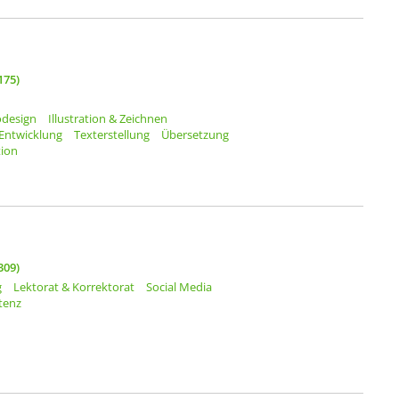
175)
odesign
Illustration & Zeichnen
Entwicklung
Texterstellung
Übersetzung
ion
309)
g
Lektorat & Korrektorat
Social Media
stenz