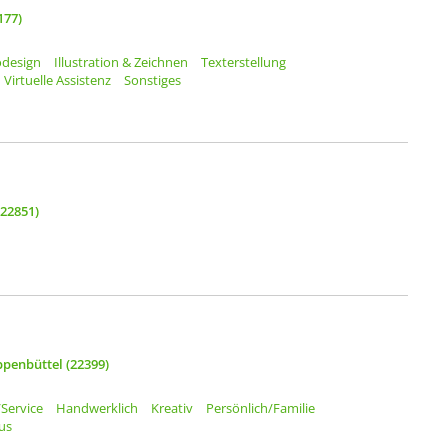
177)
odesign
Illustration & Zeichnen
Texterstellung
Virtuelle Assistenz
Sonstiges
(22851)
enbüttel (22399)
Service
Handwerklich
Kreativ
Persönlich/Familie
us