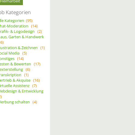
Heimarbeit
ob Kategorien
lle Kategorien
(95)
hat-Moderation
(14)
rafik- & Logodesign
(2)
aus, Garten & Handwerk
(6)
llustration & Zeichnen
(1)
ocial Media
(5)
onstiges
(14)
esten & Bewerten
(17)
exterstellung
(6)
ranskription
(1)
ertrieb & Akquise
(16)
irtuelle Assistenz
(7)
ebdesign & Entwicklung
2)
erbung schalten
(4)