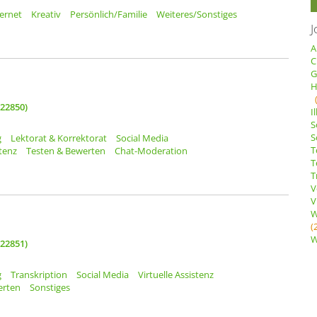
ternet
Kreativ
Persönlich/Familie
Weiteres/Sonstiges
J
A
C
G
H
(22850)
I
S
S
g
Lektorat & Korrektorat
Social Media
T
stenz
Testen & Bewerten
Chat-Moderation
T
T
V
V
W
(
W
(22851)
g
Transkription
Social Media
Virtuelle Assistenz
erten
Sonstiges