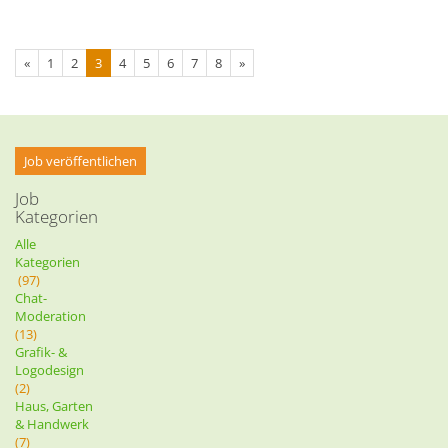
«
1
2
3
4
5
6
7
8
»
Job veröffentlichen
Job
Kategorien
Alle
Kategorien
(97)
Chat-
Moderation
(13)
Grafik- &
Logodesign
(2)
Haus, Garten
& Handwerk
(7)