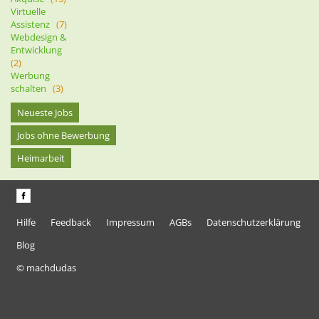
Virtuelle
Assistenz
(7)
Webdesign &
Entwicklung
(2)
Werbung
schalten
(3)
Neueste Jobs
Jobs ohne Bewerbung
Heimarbeit
Hilfe
Feedback
Impressum
AGBs
Datenschutzerklärung
Blog
© machdudas