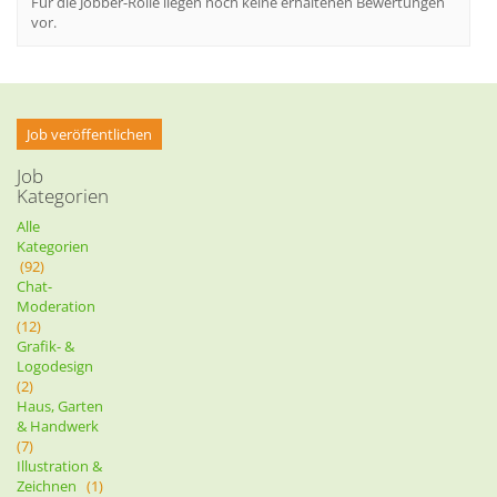
Für die Jobber-Rolle liegen noch keine erhaltenen Bewertungen
vor.
Job veröffentlichen
Job
Kategorien
Alle
Kategorien
(92)
Chat-
Moderation
(12)
Grafik- &
Logodesign
(2)
Haus, Garten
& Handwerk
(7)
Illustration &
Zeichnen
(1)