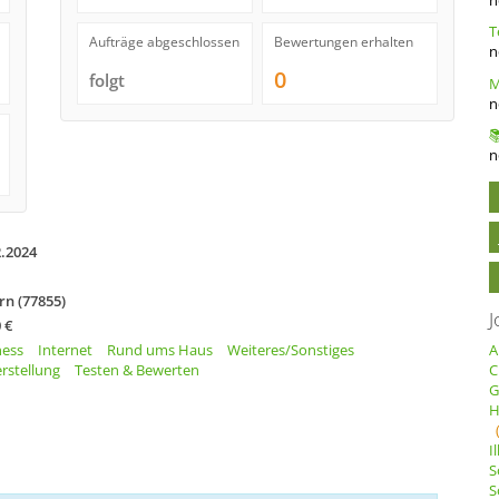
Aufträge abgeschlossen
Bewertungen erhalten
n
0
folgt
n
n
2.2024
rn (77855)
J
 €
ness
Internet
Rund ums Haus
Weiteres/Sonstiges
A
rstellung
Testen & Bewerten
C
G
H
I
S
S