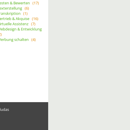
esten & Bewerten
(17)
exterstellung
(6)
ranskription
(1)
ertrieb & Akquise
(16)
irtuelle Assistenz
(7)
ebdesign & Entwicklung
2)
erbung schalten
(4)
dudas