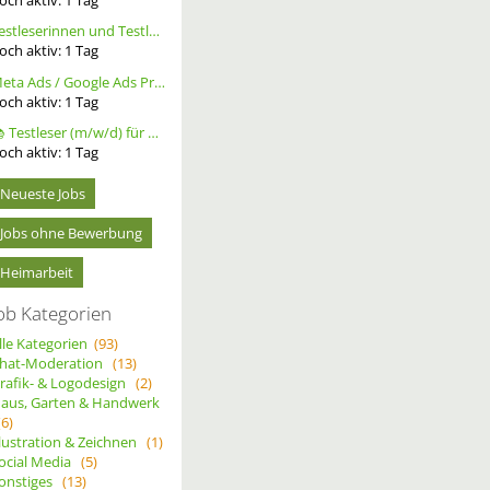
Testleserinnen und Testleser für neues Buch gesucht
och aktiv:
1
Tag
Meta Ads / Google Ads Profi (m/w/d)
och aktiv:
1
Tag
📚 Testleser (m/w/d) für Bücher gesucht – langfristige Zusammenarbeit
och aktiv:
1
Tag
Neueste Jobs
Jobs ohne Bewerbung
Heimarbeit
ob Kategorien
lle Kategorien
(93)
hat-Moderation
(13)
rafik- & Logodesign
(2)
aus, Garten & Handwerk
(6)
llustration & Zeichnen
(1)
ocial Media
(5)
onstiges
(13)