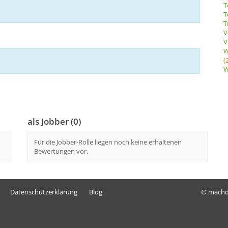
T
T
T
V
V
W
(
W
als Jobber (0)
Für die Jobber-Rolle liegen noch keine erhaltenen
Bewertungen vor.
Datenschutzerklärung
Blog
© mach