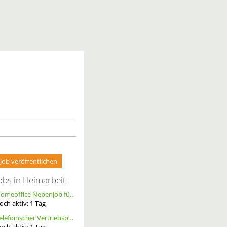
Job veröffentlichen
obs in Heimarbeit
Homeoffice Nebenjob für Datenerfassung & Terminmanagement – 100 % Remote als Freelancer m/w/d
och aktiv:
1
Tag
Telefonischer Vertriebspartner
och aktiv:
1
Tag