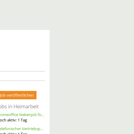
Job veröffentlichen
obs in Heimarbeit
Homeoffice Nebenjob für Datenerfassung & Terminmanagement – 100 % Remote als Freelancer m/w/d
och aktiv:
1
Tag
Telefonischer Vertriebspartner
och aktiv:
1
Tag