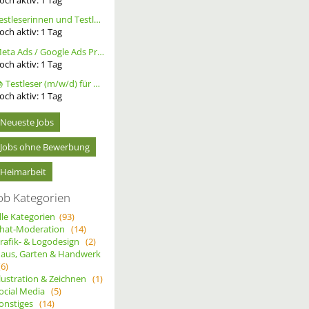
Testleserinnen und Testleser für neues Buch gesucht
och aktiv:
1
Tag
Meta Ads / Google Ads Profi (m/w/d)
och aktiv:
1
Tag
📚 Testleser (m/w/d) für Bücher gesucht – langfristige Zusammenarbeit
och aktiv:
1
Tag
Neueste Jobs
Jobs ohne Bewerbung
Heimarbeit
ob Kategorien
lle Kategorien
(93)
hat-Moderation
(14)
rafik- & Logodesign
(2)
aus, Garten & Handwerk
(6)
llustration & Zeichnen
(1)
ocial Media
(5)
onstiges
(14)