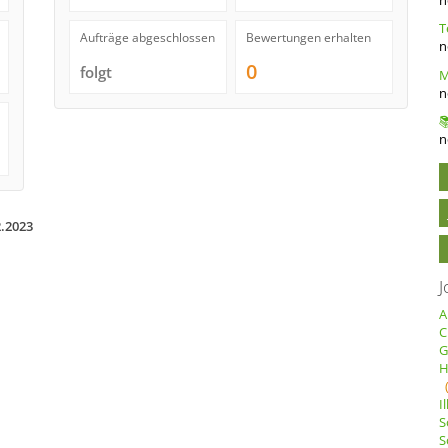
Aufträge abgeschlossen
Bewertungen erhalten
n
0
folgt
n
n
2.2023
J
A
C
G
H
I
S
S