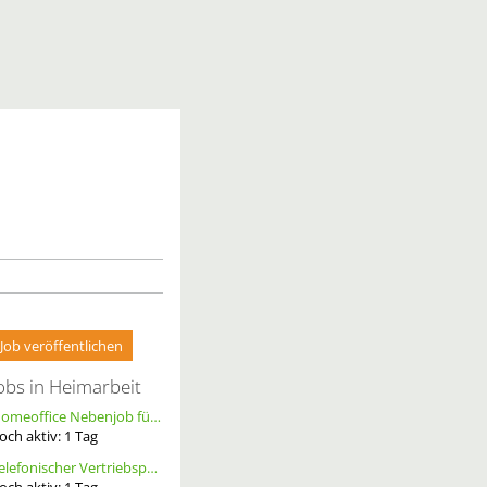
Job veröffentlichen
obs in Heimarbeit
Homeoffice Nebenjob für Datenerfassung & Terminmanagement – 100 % Remote als Freelancer m/w/d
och aktiv:
1
Tag
Telefonischer Vertriebspartner
och aktiv:
1
Tag