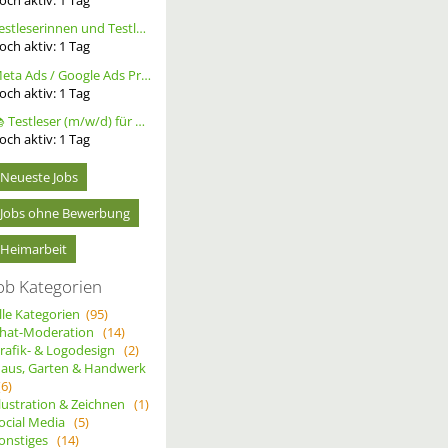
Testleserinnen und Testleser für neues Buch gesucht
och aktiv:
1
Tag
Meta Ads / Google Ads Profi (m/w/d)
och aktiv:
1
Tag
📚 Testleser (m/w/d) für Bücher gesucht – langfristige Zusammenarbeit
och aktiv:
1
Tag
Neueste Jobs
Jobs ohne Bewerbung
Heimarbeit
ob Kategorien
lle Kategorien
(95)
hat-Moderation
(14)
rafik- & Logodesign
(2)
aus, Garten & Handwerk
(6)
llustration & Zeichnen
(1)
ocial Media
(5)
onstiges
(14)