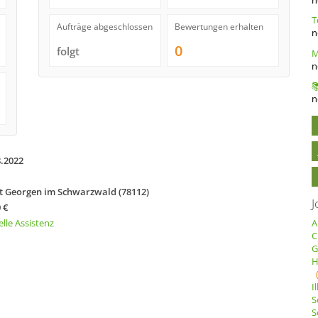
Aufträge abgeschlossen
Bewertungen erhalten
n
0
folgt
n
n
8.2022
t Georgen im Schwarzwald (78112)
J
 €
elle Assistenz
A
C
G
H
I
S
S