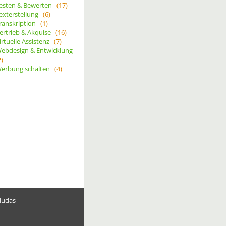
esten & Bewerten
(17)
exterstellung
(6)
ranskription
(1)
ertrieb & Akquise
(16)
irtuelle Assistenz
(7)
ebdesign & Entwicklung
2)
erbung schalten
(4)
dudas