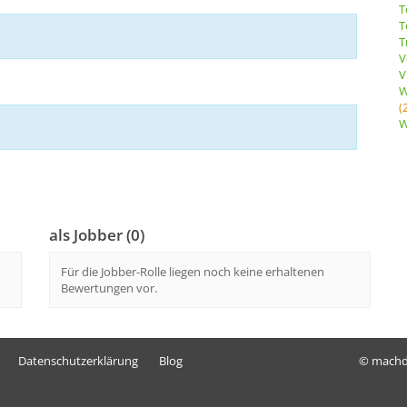
T
T
T
V
V
W
(
W
als Jobber (0)
Für die Jobber-Rolle liegen noch keine erhaltenen
Bewertungen vor.
Datenschutzerklärung
Blog
© mach