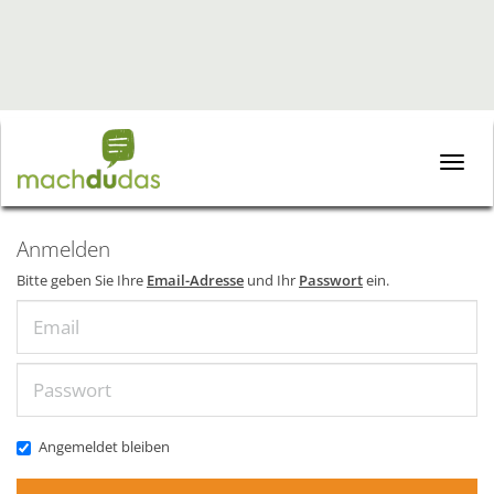
Toggle
naviga
Anmelden
Bitte geben Sie Ihre
Email-Adresse
und Ihr
Passwort
ein.
Email
Passwort
Angemeldet bleiben